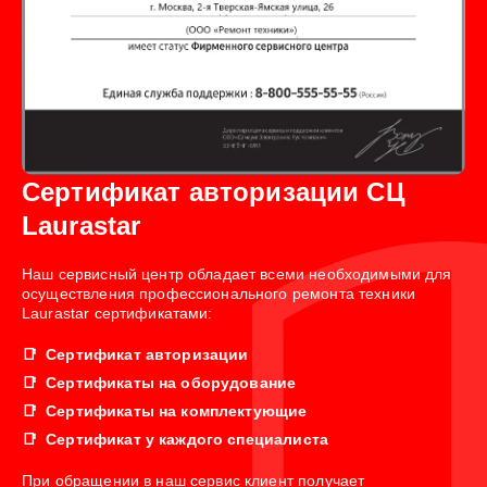
Сертификат авторизации СЦ
Laurastar
Наш сервисный центр обладает всеми необходимыми для
осуществления профессионального ремонта техники
Laurastar сертификатами:
Сертификат авторизации
Сертификаты на оборудование
Сертификаты на комплектующие
Сертификат у каждого специалиста
При обращении в наш сервис клиент получает