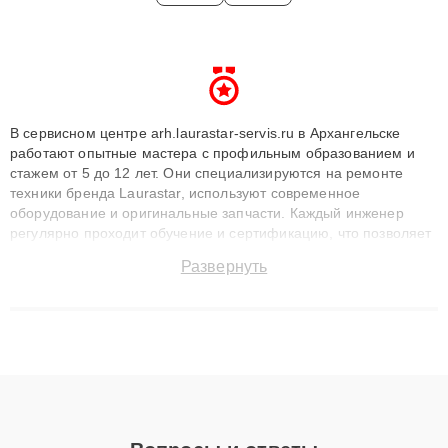
В сервисном центре arh.laurastar-servis.ru в Архангельске
работают опытные мастера с профильным образованием и
стажем от 5 до 12 лет. Они специализируются на ремонте
техники бренда Laurastar, используют современное
оборудование и оригинальные запчасти. Каждый инженер
регулярно проходит обучение и сертификацию, что позволяет
быстро и точноdiagnostikировать поломки и восстанавливать
Развернуть
технику с сохранением гарантии до 3 лет. Наши мастера
решают сложные случаи: от замены матриц и материнских
плат до ремонта после залития и восстановления данных.
Благодаря высокой квалификации и ответственному подходу
клиенты получают быстрый, качественный ремонт и понятные
объяснения по результатам диагностики.