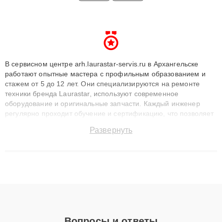
В сервисном центре arh.laurastar-servis.ru в Архангельске
работают опытные мастера с профильным образованием и
стажем от 5 до 12 лет. Они специализируются на ремонте
техники бренда Laurastar, используют современное
оборудование и оригинальные запчасти. Каждый инженер
регулярно проходит обучение и сертификацию, что позволяет
быстро и точноdiagnostikировать поломки и восстанавливать
Развернуть
технику с сохранением гарантии до 3 лет. Наши мастера
решают сложные случаи: от замены матриц и материнских
плат до ремонта после залития и восстановления данных.
Благодаря высокой квалификации и ответственному подходу
клиенты получают быстрый, качественный ремонт и понятные
объяснения по результатам диагностики.
Вопросы и ответы