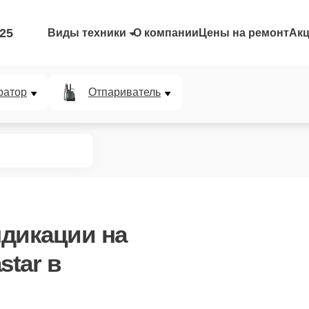
-25
Виды техники
О компании
Цены на ремонт
Ак
ратор
Отпариватель
ндикации
на
star в