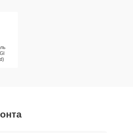
ль
GI
d)
монта