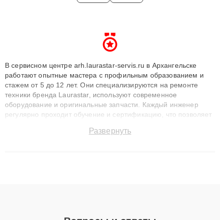
В сервисном центре arh.laurastar-servis.ru в Архангельске
работают опытные мастера с профильным образованием и
стажем от 5 до 12 лет. Они специализируются на ремонте
техники бренда Laurastar, используют современное
оборудование и оригинальные запчасти. Каждый инженер
регулярно проходит обучение и сертификацию, что позволяет
быстро и точноdiagnostikировать поломки и восстанавливать
Развернуть
технику с сохранением гарантии до 3 лет. Наши мастера
решают сложные случаи: от замены матриц и материнских
плат до ремонта после залития и восстановления данных.
Благодаря высокой квалификации и ответственному подходу
клиенты получают быстрый, качественный ремонт и понятные
объяснения по результатам диагностики.