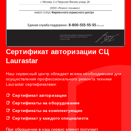
Сертификат авторизации СЦ
Laurastar
Наш сервисный центр обладает всеми необходимыми для
осуществления профессионального ремонта техники
Laurastar сертификатами:
Сертификат авторизации
Сертификаты на оборудование
Сертификаты на комплектующие
Сертификат у каждого специалиста
При обращении в наш сервис клиент получает