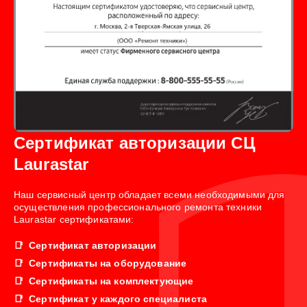
Сертификат авторизации СЦ
Laurastar
Наш сервисный центр обладает всеми необходимыми для
осуществления профессионального ремонта техники
Laurastar сертификатами:
Сертификат авторизации
Сертификаты на оборудование
Сертификаты на комплектующие
Сертификат у каждого специалиста