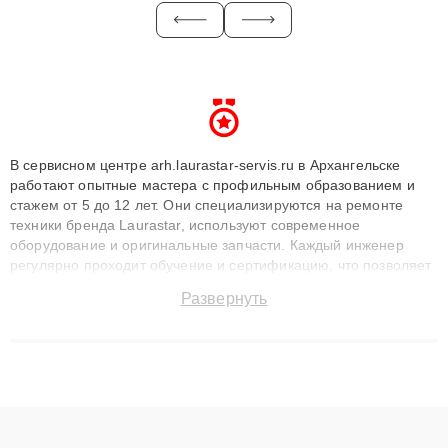
В сервисном центре arh.laurastar-servis.ru в Архангельске
работают опытные мастера с профильным образованием и
стажем от 5 до 12 лет. Они специализируются на ремонте
техники бренда Laurastar, используют современное
оборудование и оригинальные запчасти. Каждый инженер
регулярно проходит обучение и сертификацию, что позволяет
быстро и точноdiagnostikировать поломки и восстанавливать
Развернуть
технику с сохранением гарантии до 3 лет. Наши мастера
решают сложные случаи: от замены матриц и материнских
плат до ремонта после залития и восстановления данных.
Благодаря высокой квалификации и ответственному подходу
клиенты получают быстрый, качественный ремонт и понятные
объяснения по результатам диагностики.