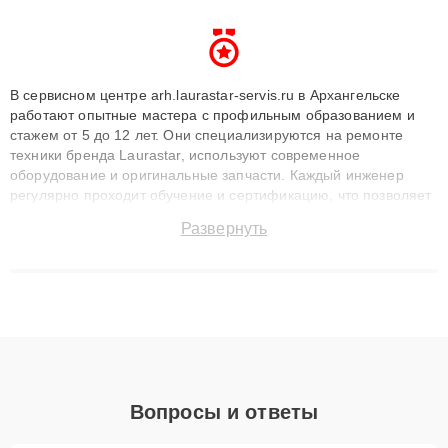
В сервисном центре arh.laurastar-servis.ru в Архангельске
работают опытные мастера с профильным образованием и
стажем от 5 до 12 лет. Они специализируются на ремонте
техники бренда Laurastar, используют современное
оборудование и оригинальные запчасти. Каждый инженер
регулярно проходит обучение и сертификацию, что позволяет
быстро и точноdiagnostikировать поломки и восстанавливать
Развернуть
технику с сохранением гарантии до 3 лет. Наши мастера
решают сложные случаи: от замены матриц и материнских
плат до ремонта после залития и восстановления данных.
Благодаря высокой квалификации и ответственному подходу
клиенты получают быстрый, качественный ремонт и понятные
объяснения по результатам диагностики.
Вопросы и ответы