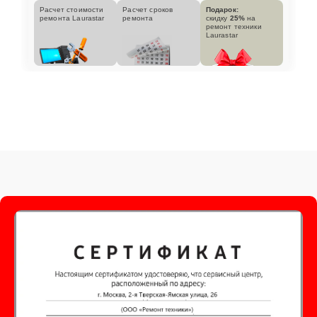
Расчет стоимости
Расчет сроков
Подарок:
ремонта Laurastar
ремонта
скидку
25%
на
ремонт техники
Laurastar